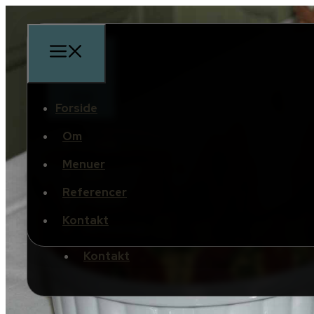
Forside
Om
Forside
Menuer
Om
Referencer
Menuer
Kontakt
Referencer
Kontakt