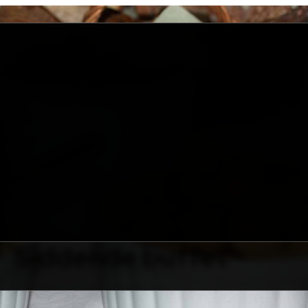
Siddende buffet
+45 28 14 71 55
plybecker@hotmail.com