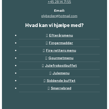
+45 28 14 71 55
Email:
plybecker@hotmail.com
Hvad kan vi hjælpe med?
Efterårsmenu
Fingermadder
Fire retters menu
Gourmetmenu
Julefrokostbuffet
Julemenu
Siddende buffet
Smørrebrød