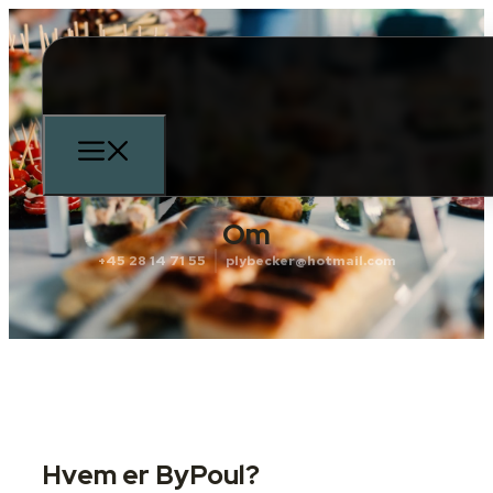
Om
+45 28 14 71 55
plybecker@hotmail.com
Hvem er ByPoul?