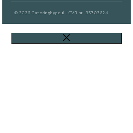
© 2026 Cateringbypoul | CVR nr.: 35703624